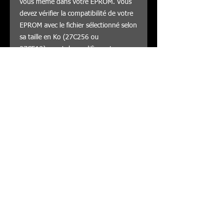
vous même dans votre EPROM. Vous
devez vérifier la compatibilité de votre
EPROM avec le fichier sélectionné selon
sa taille en Ko (27C256 ou
27C512) avant de modifier votre
EPROM.
DESMO4ALL n'assure aucun service
après vente concernant les fichiers de
la base de donnée ECU.
© by Ducati748
Formulaire de commande