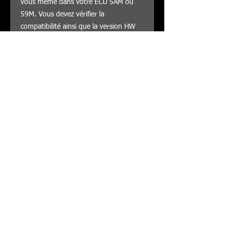
vous même dans votre ECU 5AM ou
59M. Vous devez vérifier la
compatibilité ainsi que la version HW
du fichier avant de modifier votre ECU.
DESMO4ALL n'assure aucun service
après vente concernant les fichiers de
la base de donnée ECU.
© by Ducati748
Formulaire de commande
Conditions générales de vente (CGV)