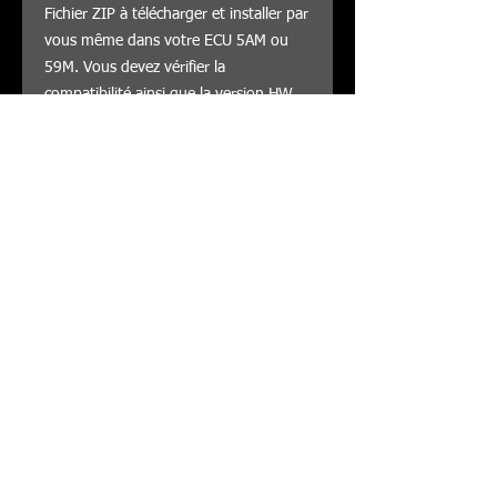
Fichier ZIP à télécharger et installer par
vous même dans votre ECU 5AM ou
59M. Vous devez vérifier la
compatibilité ainsi que la version HW
du fichier avant de modifier votre ECU.
DESMO4ALL n'assure aucun service
après vente concernant les fichiers de
la base de donnée ECU.
© by Ducati748
Formulaire de commande