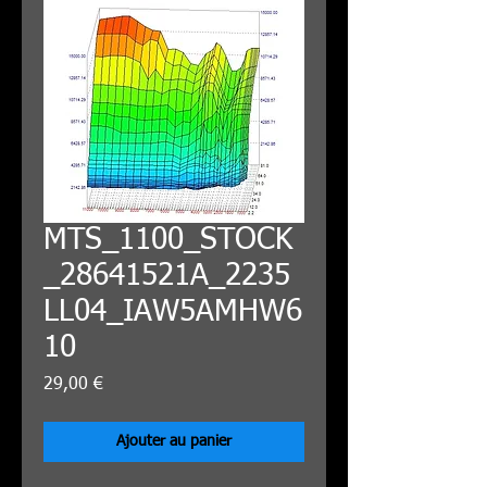
MTS_1100_STOCK
_28641521A_2235
LL04_IAW5AMHW6
10
Prix
29,00 €
Ajouter au panier